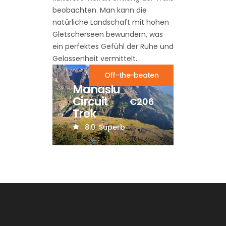
beobachten. Man kann die
natürliche Landschaft mit hohen
Gletscherseen bewundern, was
ein perfektes Gefühl der Ruhe und
Gelassenheit vermittelt.
Off-the-beaten
Manaslu
Circuit
€2060
Trek
8.0
Superb