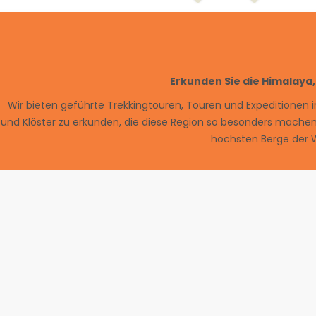
Erkunden Sie die Himalaya,
W
ir
b
iet
en
g
ef
ü
hr
te
Trek
king
t
ou
ren
,
Tou
ren
und
Expedition
en
i
und
Kl
ö
ster
z
u
er
k
und
en
,
die
dies
e
Region
so
bes
ond
ers
mac
he
h
ö
ch
sten
Ber
ge
der