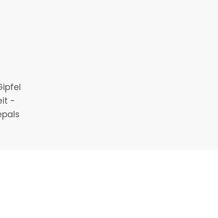
ipfel
it -
epals