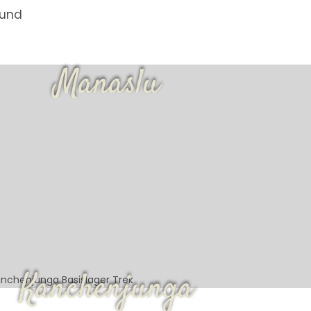
 und
Manaslu
Kanchenjunga