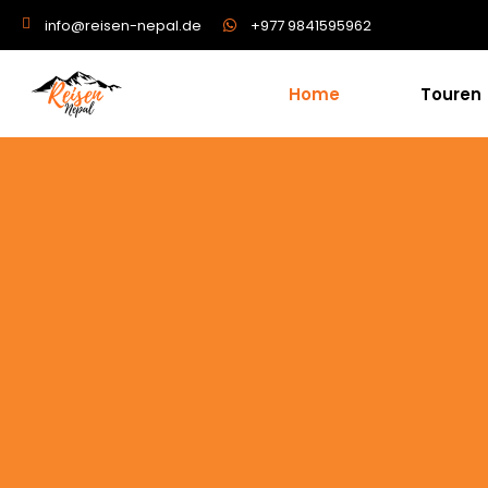
+977 9841595962
info@reisen-nepal.de
Home
Touren