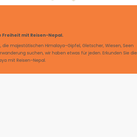
 Freiheit mit Reisen-Nepal.
i
,
die
maj
est
ä
t
isc
hen
Himal
aya
–
G
ip
f
el
,
G
lets
cher
,
W
ies
en
,
Seen
r
w
ander
ung
suc
hen
,
w
ir
ha
ben
et
was
f
ür
j
eden
.
Er
k
und
en
Sie
die
aya
mit
Re
isen
–
N
ep
al
.