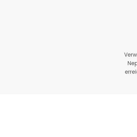
Verw
Nep
erre