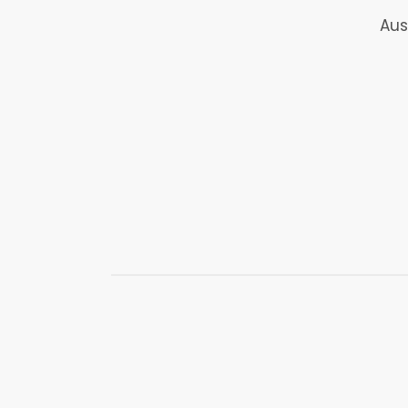
Aus
Ann
Basisl
Ev
Basisl
Mard