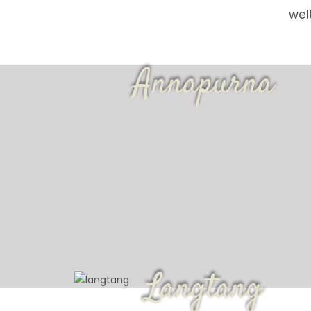
wel
Annapurna
Langtang