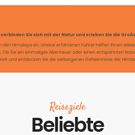
 verbinden Sie sich mit der Natur und erleben Sie die Große
n
den
Himal
aya
an
.
Un
se
re
er
f
ah
ren
en
F
ü
h
rer
hel
fen
I
hn
en
d
abe
n
.
Ob
Sie
e
in
e
in
mal
ig
es
Ab
ent
eu
er
o
der
e
inen
ents
pan
nt
en
N
atu
W
elt
und
ent
deck
en
Sie
die
verb
org
en
en
Ge
heim
n
isse
der
Himal
Reiseziele
Beliebte