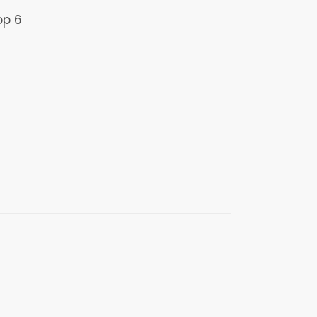
op 6
€1900
€1799
€2060
the-beaten
€1660
pecial offer